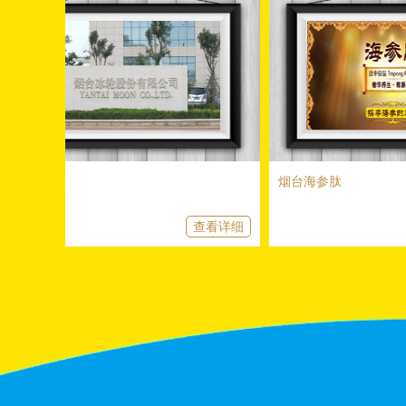
轮
烟台海参肽
查看详细