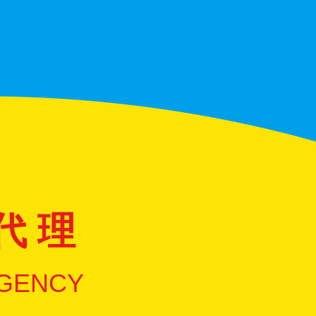
代 理
GENCY