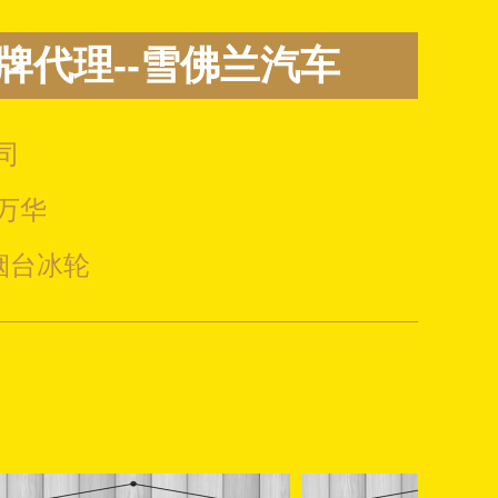
牌代理--雪佛兰汽车
公司
台万华
-- 烟台冰轮